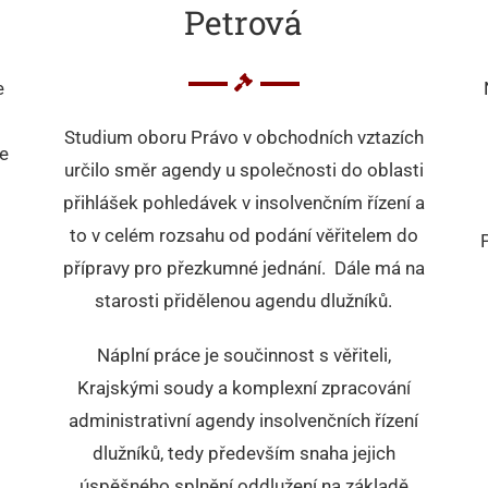
Petrová
e
Studium oboru Právo v obchodních vztazích
e
určilo směr agendy u společnosti do oblasti
přihlášek pohledávek v insolvenčním řízení a
to v celém rozsahu od podání věřitelem do
přípravy pro přezkumné jednání. Dále má na
i
starosti přidělenou agendu dlužníků.
Náplní práce je součinnost s věřiteli,
Krajskými soudy a komplexní zpracování
administrativní agendy insolvenčních řízení
dlužníků, tedy především snaha jejich
úspěšného splnění oddlužení na základě