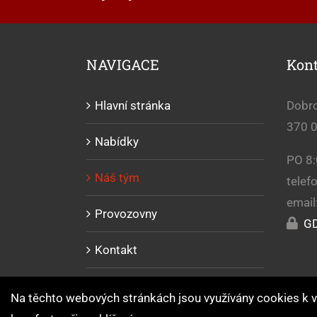
NAVIGACE
Kon
Hlavní stránka
Dobr
370 0
Nabídky
PO 8:
Náš tým
telef
email
Provozovny
GD
Kontakt
Na těchto webových stránkách jsou využívány cookies k v