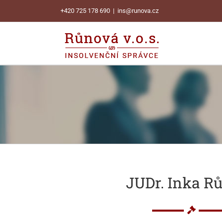
Skip
+420 725 178 690
|
ins@runova.cz
to
content
JUDr. Inka R