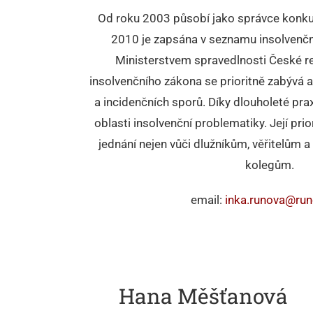
Od roku 2003 působí jako správce konku
2010 je zapsána v seznamu insolvenč
Ministerstvem spravedlnosti České re
insolvenčního zákona se prioritně zabývá 
a incidenčních sporů. Díky dlouholeté praxi
oblasti insolvenční problematiky. Její prio
jednání nejen vůči dlužníkům, věřitelům 
kolegům.
email:
inka.runova@ru
Hana Měšťanová