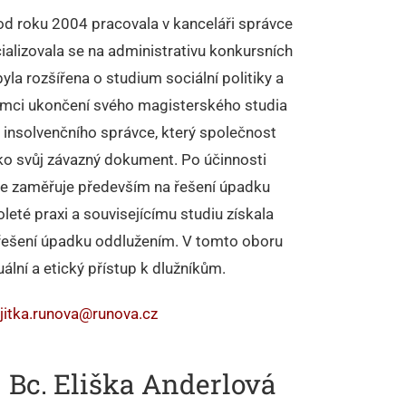
 od roku 2004 pracovala v kanceláři správce
ializovala se na administrativu konkursních
byla rozšířena o studium sociální politiky a
rámci ukončení svého magisterského studia
 insolvenčního správce, který společnost
jako svůj závazný dokument. Po účinnosti
se zaměřuje především na řešení úpadku
leté praxi a souvisejícímu studiu získala
i řešení úpadku oddlužením. V tomto oboru
uální a etický přístup k dlužníkům.
jitka.runova@runova.cz
Bc. Eliška Anderlová