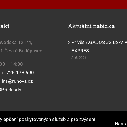
takt
Aktuální nabídka
ovodská 121/4,
Přívěs AGADOS 32 B2-V 
1 České Budějovice
EXPRES
3. 6. 2026
00 – 14:00
on :
725 178 690
:
ins@runova.cz
PR Ready
ylepšení poskytovaných služeb a pro zvýšení
Nasta