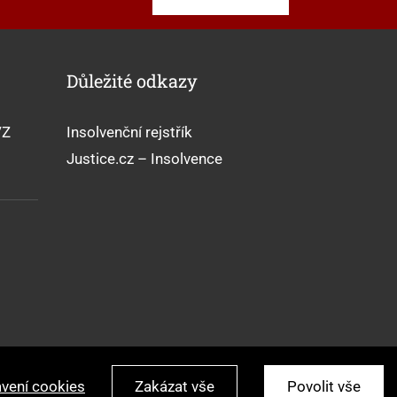
Důležité odkazy
VZ
Insolvenční rejstřík
Justice.cz – Insolvence
vení cookies
Zakázat vše
Povolit vše