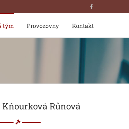
Facebook
š tým
Provozovny
Kontakt
a Kňourková Růnová