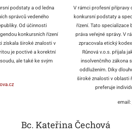
rsní podstaty a od ledna
V rámci profesní přípravy
ních správců vedeného
konkursní podstaty a spec
publiky. Od účinnosti
řízení. Tato specializace 
agendou konkursních řízení
práva veřejné správy. V 
 získala široké znalosti v
zpracovala etický kodex
ritou je poctivé a korektní
Růnová v.o.s. přijala 
a soudu, ale také ke svým
insolvenčního zákona 
oddlužením. Díky dlouho
široké znalosti v oblast
nova.cz
preferuje individ
email:
Bc. Kateřina Čechová