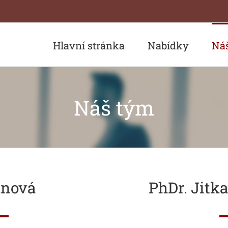
Hlavní stránka
Nabídky
Ná
Náš tým
ůnová
PhDr. Jitk